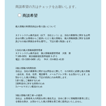
商談希望の方はチェックをお願いします。
商談希望
個人情報の利用目的ほか取り扱いについて
タクトシステム株式会社（以下、当社という）は、当社の業務等に関するお問
合せの際にお客様からご提供いただく個人情報を、個人情報保護に関する法律
及びその他の関係法令等を遵守し、下記の通り取扱います。
1.当社の個人情報保護管理者
タクトシステム株式会社 個人情報保護管理者 大熊 努
〒169-0051 東京都新宿区西早稲田 3-27-1
電話：03-3200-0490（代） FAX：03-6821-4120
2.個人情報の利用目的
当社は、当社の業務等に関するお問合せに際して、その対応に必要な個人情報
（会社名、氏名、住所、電話番号、メールアドレス等）をお預かりします。お
預かりした個人情報は、下記の目的にのみ利用します。
1.折り返しご連絡するため
2.資料送付に対する回答のため
3.メールマガジン配信のため
3.個人情報の第三者への提供
当社は、お客様本人の同意を得た場合又は、法令に基づく情報開示要求に応じ
る場合を除き、お預かりした個人情報を第三者に提供はいたしません。