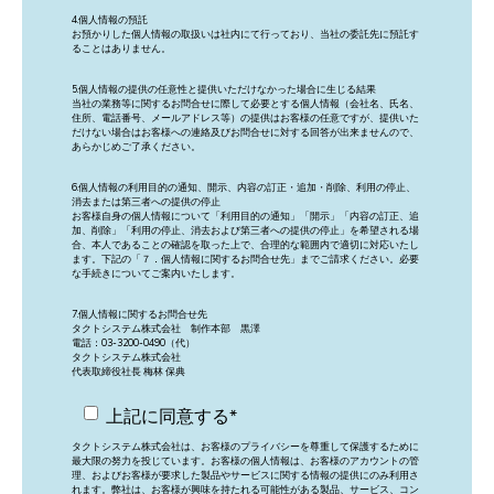
4.個人情報の預託
お預かりした個人情報の取扱いは社内にて行っており、当社の委託先に預託す
ることはありません。
5.個人情報の提供の任意性と提供いただけなかった場合に生じる結果
当社の業務等に関するお問合せに際して必要とする個人情報（会社名、氏名、
住所、電話番号、メールアドレス等）の提供はお客様の任意ですが、提供いた
だけない場合はお客様への連絡及びお問合せに対する回答が出来ませんので、
あらかじめご了承ください。
6.個人情報の利用目的の通知、開示、内容の訂正・追加・削除、利用の停止、
消去または第三者への提供の停止
お客様自身の個人情報について「利用目的の通知」「開示」「内容の訂正、追
加、削除」「利用の停止、消去および第三者への提供の停止」を希望される場
合、本人であることの確認を取った上で、合理的な範囲内で適切に対応いたし
ます。下記の「７．個人情報に関するお問合せ先」までご請求ください。必要
な手続きについてご案内いたします。
7.個人情報に関するお問合せ先
タクトシステム株式会社 制作本部 黒澤
電話：03-3200-0490（代）
タクトシステム株式会社
代表取締役社長 梅林 保典
上記に同意する
*
タクトシステム株式会社は、お客様のプライバシーを尊重して保護するために
最大限の努力を投じています。お客様の個人情報は、お客様のアカウントの管
理、およびお客様が要求した製品やサービスに関する情報の提供にのみ利用さ
れます。弊社は、お客様が興味を持たれる可能性がある製品、サービス、コン